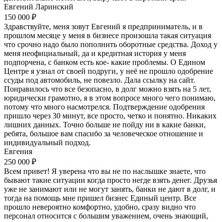
Евгений Ларинский
150 000 ₽
Здравствуйте, меня зовут Евгений я предприниматель, и в
прошлом месяце у меня в бизнесе произошла такая ситуация
что срочно надо было пополнить оборотные средства. Доход у
меня неофициальный, да и кредитная история у меня
подпорчена, с банком есть кое- какие проблемы. О Едином
Центре я узнал от своей подруги, у неё не прошло одобрение
ссуды под автомобиль, не повезло. Дала ссылку на сайт.
Понравилось что все безопасно, в долг можно взять на 5 лет,
юридически грамотно, я в этом вопросе много чего понимаю,
потому что много насмотрелся. Подтверждение одобрения
пришло через 30 минут, все просто, четко и понятно. Никаких
лишних данных. Точно больше не пойду ни в какие банки,
ребята, большое вам спасибо за человеческое отношение и
индивидуальный подход.
Евгения
250 000 ₽
Всем привет! Я уверена что вы не по наслышке знаете, что
бывают такие ситуации когда просто негде взять денег. Друзья
уже не занимают или не могут занять, банки не дают в долг, и
тогда на помощь мне пришел бизнес Единый центр. Все
прошло невероятно комфортно, удобно, сразу видно что
персонал относится с большим уважением, очень знающий,