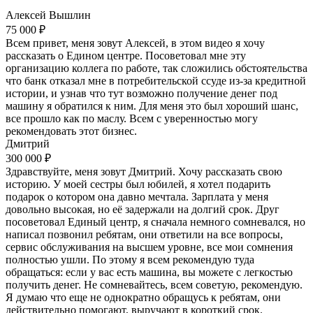
Алексей Вышлин
75 000 ₽
Всем привет, меня зовут Алексей, в этом видео я хочу
рассказать о Едином центре. Посоветовал мне эту
организацию коллега по работе, так сложились обстоятельства
что банк отказал мне в потребительской ссуде из-за кредитной
истории, и узнав что тут возможно получение денег под
машину я обратился к ним. Для меня это был хороший шанс,
все прошло как по маслу. Всем с уверенностью могу
рекомендовать этот бизнес.
Дмитрий
300 000 ₽
Здравствуйте, меня зовут Дмитрий. Хочу рассказать свою
историю. У моей сестры был юбилей, я хотел подарить
подарок о котором она давно мечтала. Зарплата у меня
довольно высокая, но её задержали на долгий срок. Друг
посоветовал Единый центр, я сначала немного сомневался, но
написал позвонил ребятам, они ответили на все вопросы,
сервис обслуживания на высшем уровне, все мои сомнения
полностью ушли. По этому я всем рекомендую туда
обращаться: если у вас есть машина, вы можете с легкостью
получить денег. Не сомневайтесь, всем советую, рекомендую.
Я думаю что еще не однократно обращусь к ребятам, они
действительно помогают, выручают в короткий срок.