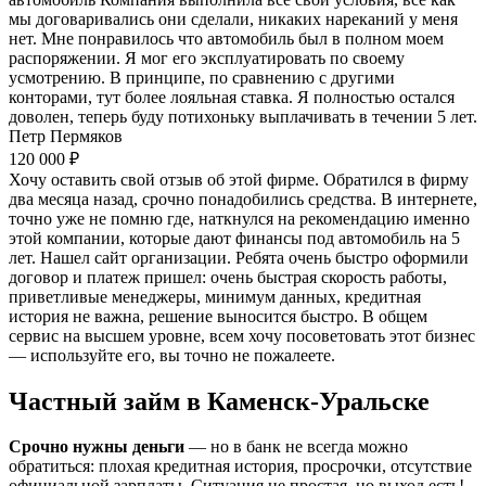
мы договаривались они сделали, никаких нареканий у меня
нет. Мне понравилось что автомобиль был в полном моем
распоряжении. Я мог его эксплуатировать по своему
усмотрению. В принципе, по сравнению с другими
конторами, тут более лояльная ставка. Я полностью остался
доволен, теперь буду потихоньку выплачивать в течении 5 лет.
Петр Пермяков
120 000 ₽
Хочу оставить свой отзыв об этой фирме. Обратился в фирму
два месяца назад, срочно понадобились средства. В интернете,
точно уже не помню где, наткнулся на рекомендацию именно
этой компании, которые дают финансы под автомобиль на 5
лет. Нашел сайт организации. Ребята очень быстро оформили
договор и платеж пришел: очень быстрая скорость работы,
приветливые менеджеры, минимум данных, кредитная
история не важна, решение выносится быстро. В общем
сервис на высшем уровне, всем хочу посоветовать этот бизнес
— используйте его, вы точно не пожалеете.
Частный займ в Каменск-Уральске
Срочно нужны деньги
— но в банк не всегда можно
обратиться: плохая кредитная история, просрочки, отсутствие
официальной зарплаты. Ситуация не простая, но выход есть!