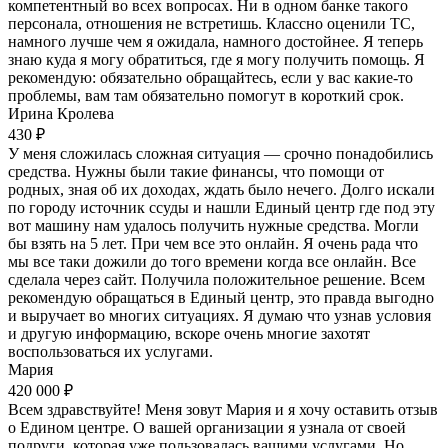
компетентный во всех вопросах. Ни в одном банке такого
персонала, отношения не встретишь. Классно оценили ТС,
намного лучше чем я ожидала, намного достойнее. Я теперь
знаю куда я могу обратиться, где я могу получить помощь. Я
рекомендую: обязательно обращайтесь, если у вас какие-то
проблемы, вам там обязательно помогут в короткий срок.
Ирина Кролева
430 ₽
У меня сложилась сложная ситуация — срочно понадобились
средства. Нужны были такие финансы, что помощи от
родных, зная об их доходах, ждать было нечего. Долго искали
по городу источник ссуды и нашли Единый центр где под эту
вот машину нам удалось получить нужные средства. Могли
бы взять на 5 лет. При чем все это онлайн. Я очень рада что
мы все таки дожили до того времени когда все онлайн. Все
сделала через сайт. Получила положительное решение. Всем
рекомендую обращаться в Единый центр, это правда выгодно
и выручает во многих ситуациях. Я думаю что узнав условия
и другую информацию, вскоре очень многие захотят
воспользоваться их услугами.
Мария
420 000 ₽
Всем здравствуйте! Меня зовут Мария и я хочу оставить отзыв
о Едином центре. О вашей организации я узнала от своей
подруги, которая уже пользовалась вашими услугами. Но