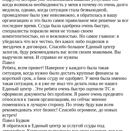
когда возникла необходимость у меня я почему-то очень долго
медлила, однако, когда ситуация стала безвыходной,
промедление было уже невозможно, я обратилась в вашу
организацию и это было самое правильное мое решение за все
последнее время. Ссуда была одобрена очень быстро,
специалисты поразили меня не только своею
компетентностью, но и вежливостью. Но самое главное: я
убедилась что все честно, без каких либо подвохов и
звездочек в договорах. Спасибо большое Единый центр
залогов, буду рекомендовать вас всем своим знакомым. Вы
выручили меня. И справки не нужны
Павел
Ребята, всем привет! Наверное у каждого была такая
ситуация, когда нужно было достать крупные финансы за
короткий срок, а банк ссуду не одобряет. У меня была именно
такая ситуация, и я уже не знал что делать пока не нашел
Единый центр . Эти ребята очень быстро оценили ТС и
оформили документы без проблем. Я ранее очень предвзято
относился к таким организациям, но сейчас мнение
поменялось в лучшую сторону. По этому буду вам всем
рекомендовать этот бизнес! Спасибо огромное, до новых
встреч!
Павел Будков
Я обратился в Единый центр за услугой ссуды под
автомобиль Компания выполнила все свои условия, все как